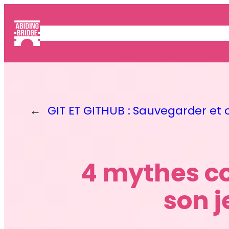
Aller
au
ACCUEIL
JEUX
SERVICES
contenu
←
GIT ET GITHUB : Sauvegarder et c
4 mythes co
son 