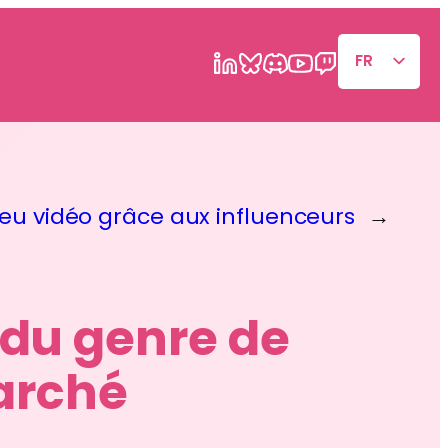
FR
EN
eu vidéo grâce aux influenceurs
→
 du genre de
arché