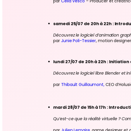
par
Célia Vesco
– Producer et créatric
samedi 25/07 de 20h à 22h : Introdu
Découvrez le logiciel d’animation graphi
par
Junie Poli-Tessier
, motion designe
lundi 27/07 de 20h à 22h : Initiation
Découvrez le logiciel libre Blender et i
par
Thibault Guillaumont
,
CEO d’Holusi
mardi 28/07 de 15h à 17h : Introducti
Qu’est-ce que la réalité virtuelle ? C
par
Julien Lemaire
, game designer et