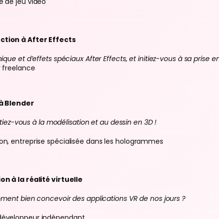
e de jeu vidéo
ction à After Effects
que et d’effets spéciaux After Effects, et initiez-vous à sa prise e
r freelance
 à Blender
nitiez-vous à la modélisation et au dessin en 3D !
on, entreprise spécialisée dans les hologrammes
on à la réalité virtuelle
omment bien concevoir des applications VR de nos jours ?
 développeur indépendant