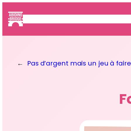
Aller
au
ACCUEIL
JEUX
SERVICES
contenu
←
Pas d’argent mais un jeu à faire 
F